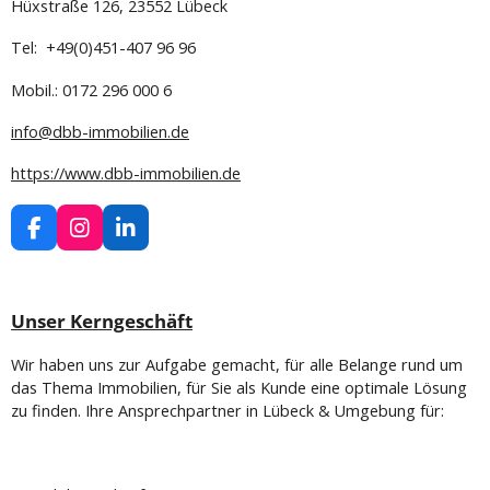
Hüxstraße 126, 23552
Lübeck
Tel: +49(0)451-407 96 96
Mobil.: 0172 296 000 6
info@dbb-immobilien.de
https://www.dbb-immobilien.de
F
I
L
a
n
i
c
s
n
e
t
k
b
a
e
Unser Kerngeschäft
o
g
d
o
r
I
Wir haben uns zur Aufgabe gemacht, für alle Belange rund um
k
a
n
das Thema Immobilien, für Sie als Kunde eine optimale Lösung
m
zu finden.
Ihre Ansprechpartner in Lübeck & Umgebung für: