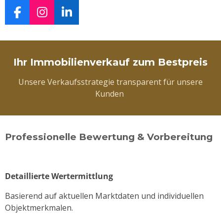
F
I
L
a
n
i
c
s
n
e
t
k
Ihr Immobilienverkauf zum Bestpreis
b
a
e
o
g
d
Unsere Verkaufsstrategie transparent für unsere
o
r
I
Kunden
k
a
n
m
Professionelle Bewertung & Vorbereitung
Detaillierte Wertermittlung
Basierend auf aktuellen Marktdaten und individuellen
Objektmerkmalen.